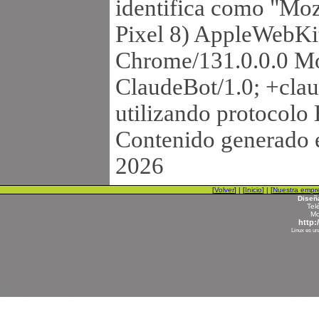
identifica como "Moz
Pixel 8) AppleWebKi
Chrome/131.0.0.0 Mo
ClaudeBot/1.0; +cla
utilizando protocolo
Contenido generado e
2026
[
Volver
] | [
Inicio
] | [
Nuestra empr
Diseñ
Tel
Mo
http:
Linux es un
especialistas en free software open source gnu linux libre libertad sistemas abiertos fsf firewa
especialistas costos gratis free programas linux-tech linuxtech tecnologia comunicaciones si
slackware red hat suse opensuse knoppix gentoo ubuntu kubuntu sentinix comodo trustix astaro i
systemv bsd openbsd freebsd system richard stallman linus torvalds rasmus lerdorf larry wall de
panda security symantec osx mac macintosh os2 dos mgcp servicios de firewall pro linux pro-linu
unitedlinux pld cisco pix freesco ikonnector trustation kerio zonealarm personal firewall unix sys
ipsec vpn wall hack systems hackear sistemas hack hacker antihacker blackhat whitehat grayhat meta